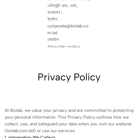
এলিফ্যান্ট রোড, ঢাকা,
বাংলাদেশ।
ইমেইল:
corporate@biolab.co
m.bd
মোবাইল:
+৮৮০১৭৩৮-২০৩৪০২
Privacy Policy
At Biolab, we value your privacy and are committed to protecting
your personal information. This Privacy Policy outlines how we
collect, use, and safeguard your data when you visit our website
(biolab.com.bd) or use our services.
1. Information We Collect