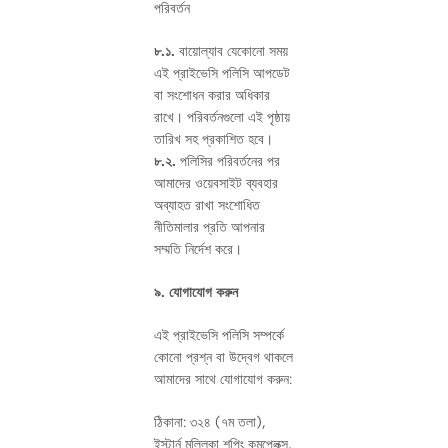
পরিবর্তন
৮.১.
বায়োল্যাব যেকোনো সময়
এই প্রাইভেসি পলিসি আপডেট
বা সংশোধন করার অধিকার
রাখে। পরিবর্তনগুলো এই পৃষ্ঠায়
তারিখ সহ প্রকাশিত হবে।
৮.২.
পলিসির পরিবর্তনের পর
আমাদের ওয়েবসাইট ব্যবহার
অব্যাহত রাখা সংশোধিত
নীতিমালার প্রতি আপনার
সম্মতি নির্দেশ করে।
৯. যোগাযোগ করুন
এই প্রাইভেসি পলিসি সম্পর্কে
কোনো প্রশ্ন বা উদ্বেগ থাকলে
আমাদের সাথে যোগাযোগ করুন:
ঠিকানা: ৩২৪ (৭ম তলা),
ইস্টার্ন মল্লিকা শপিং কমপ্লেক্স,