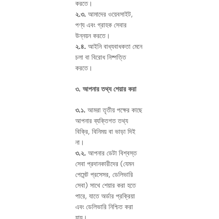
করতে।
২.৩.
আমাদের ওয়েবসাইট,
পণ্য এবং গ্রাহক সেবার
উন্নয়ন করতে।
২.৪.
আইনি বাধ্যবাধকতা মেনে
চলা বা বিরোধ নিষ্পত্তি
করতে।
৩. আপনার তথ্য শেয়ার করা
৩.১.
আমরা তৃতীয় পক্ষের কাছে
আপনার ব্যক্তিগত তথ্য
বিক্রি, বিনিময় বা ভাড়া দিই
না।
৩.২.
আপনার ডেটা বিশ্বস্ত
সেবা প্রদানকারীদের (যেমন
পেমেন্ট প্রসেসর, ডেলিভারি
সেবা) সাথে শেয়ার করা হতে
পারে, যাতে অর্ডার প্রক্রিয়া
এবং ডেলিভারি নিশ্চিত করা
যায়।