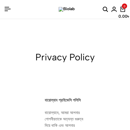
+88 01738-203402
0
0.00
৳
Privacy Policy
বায়োল্যাব প্রাইভেসি পলিসি
বায়োল্যাবে, আমরা আপনার
গোপনীয়তাকে অত্যন্ত গুরুত্ব
দিয়ে থাকি এবং আপনার