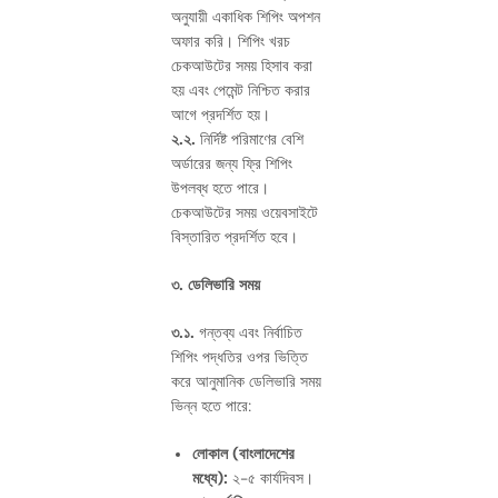
অনুযায়ী একাধিক শিপিং অপশন
অফার করি। শিপিং খরচ
চেকআউটের সময় হিসাব করা
হয় এবং পেমেন্ট নিশ্চিত করার
আগে প্রদর্শিত হয়।
২.২.
নির্দিষ্ট পরিমাণের বেশি
অর্ডারের জন্য ফ্রি শিপিং
উপলব্ধ হতে পারে।
চেকআউটের সময় ওয়েবসাইটে
বিস্তারিত প্রদর্শিত হবে।
৩. ডেলিভারি সময়
৩.১.
গন্তব্য এবং নির্বাচিত
শিপিং পদ্ধতির ওপর ভিত্তি
করে আনুমানিক ডেলিভারি সময়
ভিন্ন হতে পারে:
লোকাল (বাংলাদেশের
মধ্যে):
২-৫ কার্যদিবস।