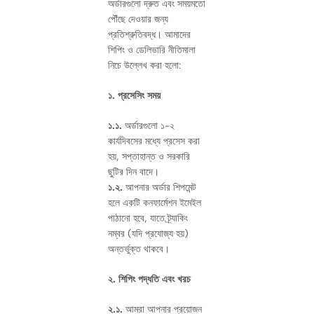
অর্ডারগুলো দ্রুত এবং সময়মতো
পৌঁছে দেওয়ার জন্য
প্রতিশ্রুতিবদ্ধ। আমাদের
শিপিং ও ডেলিভারি নীতিমালা
নিচে উল্লেখ করা হলো:
১. প্রসেসিং সময়
১.১.
অর্ডারগুলো ১-২
কার্যদিবসের মধ্যে প্রসেস করা
হয়, সপ্তাহান্ত ও সরকারি
ছুটির দিন বাদে।
১.২.
আপনার অর্ডার শিপমেন্ট
হলে একটি কনফার্মেশন ইমেইল
পাঠানো হবে, যাতে ট্র্যাকিং
নম্বর (যদি প্রযোজ্য হয়)
অন্তর্ভুক্ত থাকবে।
২. শিপিং পদ্ধতি এবং খরচ
২.১.
আমরা আপনার প্রয়োজন