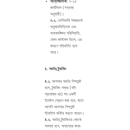
আন্তর্জাতিক:
৭-১৫
কার্যদিবস (গন্তব্য
অনুযায়ী)।
৩.২.
ডেলিভারি সময়গুলো
অনুমানভিত্তিক এবং
অনাকাঙ্ক্ষিত পরিস্থিতি,
যেমন কাস্টমস ডিলে, এর
কারণে পরিবর্তিত হতে
পারে।
৪. অর্ডার ট্র্যাকিং
৪.১.
আপনার অর্ডার শিপমেন্ট
হলে, ট্র্যাকিং নম্বর (যদি
প্রযোজ্য হয়) সহ একটি
ইমেইল প্রেরণ করা হবে, যাতে
আপনি আপনার শিপমেন্ট
স্ট্যাটাস মনিটর করতে পারেন।
৪.২.
অর্ডার ট্র্যাকিংয়ে কোনো
সমস্যা হলে, সাহায্যের জন্য